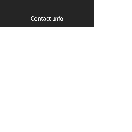
Contact Info
info@iglesiacasadefe.com
+1(951) 488-0890
3891 Ranchview California 62639
Ven y se parte de nuestra familia.
Estamos seguros que tu vida sera
bendecida con herramientas para tu diario