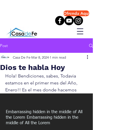
info@iglesiacasadefe.com
Ofrenda Aqui
+1(951) 488-0890
Post
Casa De Fe
Mar 8, 2024
1 min read
Dios te habla Hoy
Hola! Bendiciones, sabes, Todavia 
estamos en el primer mes del Año, 
Enero!! Es el mes donde hacemos 
planes para mejorar ciertas areas de 
nuestras vidas, hacemos resoluciones, 
y tantas cosas. Pero lo mas Importante 
Embarrassing hidden in the middle of All
es, Como esta nuestra relacion con 
the Lorem Embarrassing hidden in the
middle of All the Lorem
Dios?