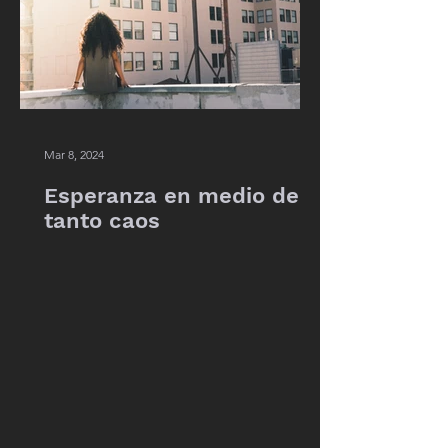
Esperanza en medio de
Orar por los q
Mar 8, 2024
tanto caos
Presiden
Esperanza en medio de
tanto caos