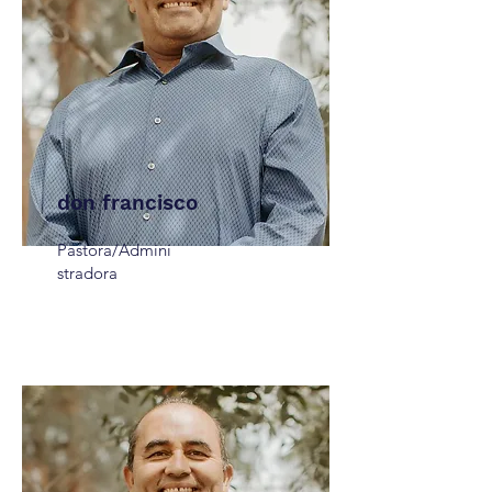
don francisco
Pastora/Admini
stradora