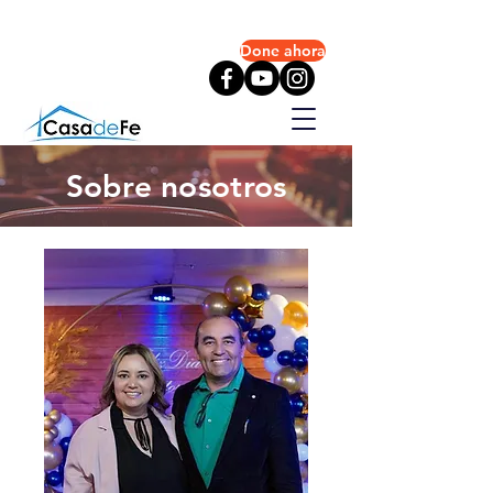
info@iglesiacasadefe.com
Done ahora
+1(951) 488-0890
Sobre nosotros