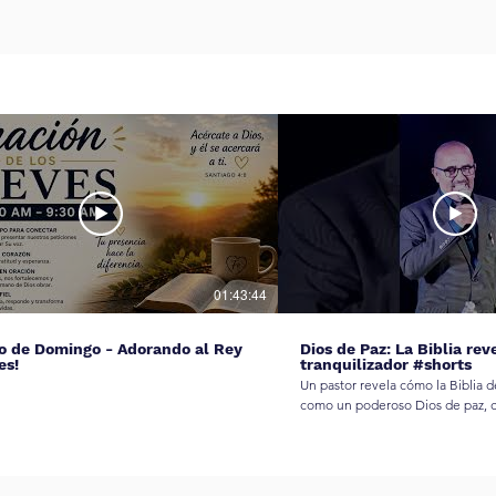
01:43:44
io de Domingo - Adorando al Rey
Dios de Paz: La Biblia rev
es!
tranquilizador #shorts
Un pastor revela cómo la Biblia d
como un poderoso Dios de paz, c
sobre Satanás. Entiende la victori
#DiosDePaz #VictoriaSobreSataná
#PoderDivino