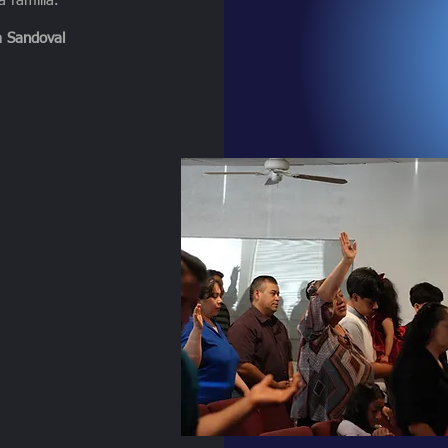
a familia."
a Sandoval