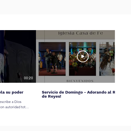
00:20
ela su poder
Servicio de Domingo - Adorando al Rey
de Reyes!
escribe a Dios
on autoridad total
a divina.
s #FeCristiana