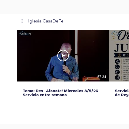
Iglesia CasaDeFe
57:34
Tema: Des- Afanate! Miercoles 8/5/26
Servic
Servicio entre semana
de Rey