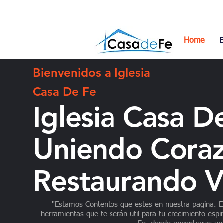
info@iglesiacasadefe.com
Home
E
Bienvenidos a Iglesia
Casa De Fe
Iglesia Casa D
Uniendo Coraz
Restaurando V
"Estamos Contentos que estes en nuestra pagina. E
herramientas que te serán util para tu crecimiento espir