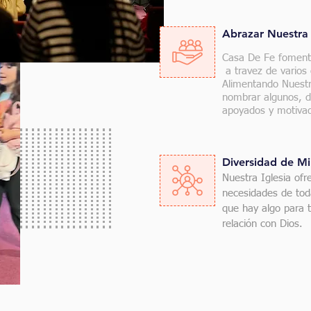
Abrazar Nuestr
Casa De Fe foment
a travez de varios
Alimentando Nuestr
nombrar algunos, d
apoyados y motivad
Diversidad de Mi
Nuestra Iglesia ofr
necesidades de tod
que hay algo para 
relación con Dios.