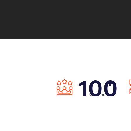
100
+
Members