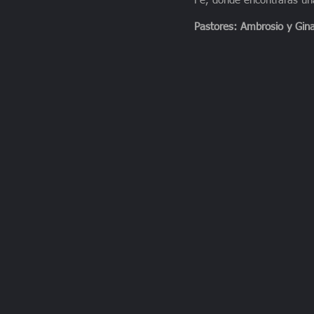
Fe, donde encontraras
un
Pastores: Ambrosio y Gin