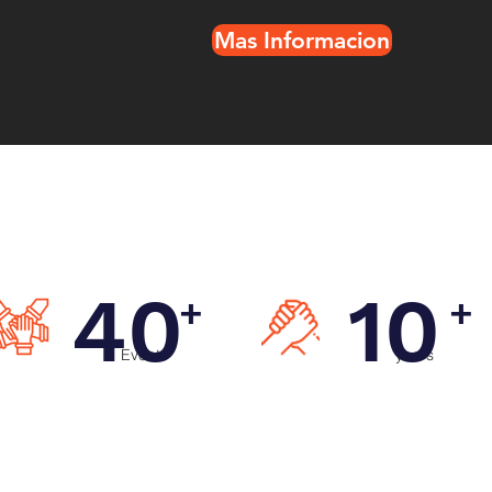
Mas Informacion
40
10
+
+
Events
years