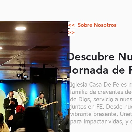
<< Sobre Nosotros
>>
Descubre Nue
Jornada de 
Iglesia Casa De Fe es 
familia de creyentes d
de Dios, servicio a nue
juntos en FE. Desde nue
vibrante presente, Une
para impactar vidas, y