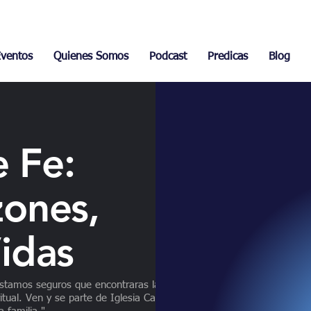
+1(951) 488-0890
ventos
Quienes Somos
Podcast
Predicas
Blog
e Fe:
ones,
idas
stamos seguros que encontraras las
itual. Ven y se parte de Iglesia Casa de